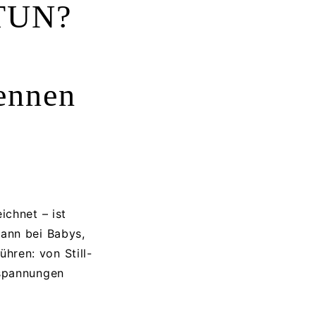
TUN?
kennen
ichnet – ist
kann bei Babys,
ren: von Still-
rspannungen