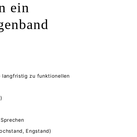
n ein
genband
 langfristig zu funktionellen
)
m Sprechen
ochstand, Engstand)