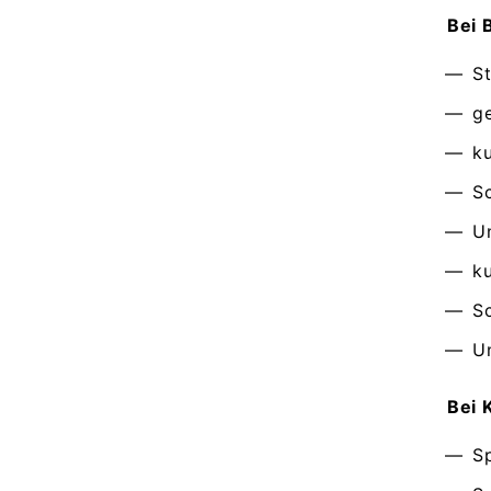
Bei 
St
g
k
Sc
U
k
Sc
U
Bei 
S