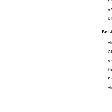
S
o
Ki
Bei 
e
C
V
H
S
e