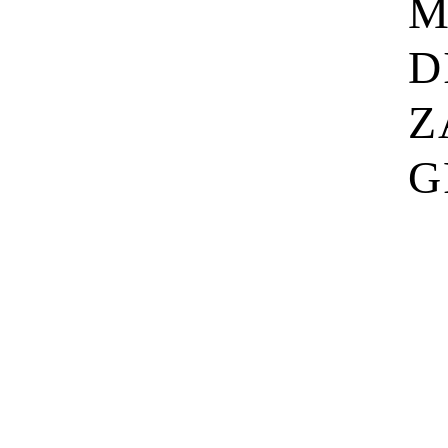
M
D
Z
G